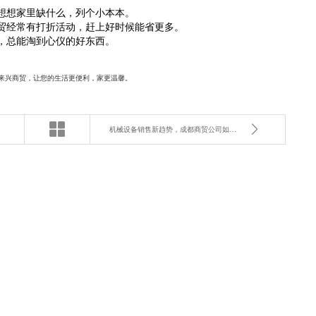
想想家里缺什么，列个小本本。
贸经常有打折活动，赶上好时候能省更多。
，总能淘到心仪的好东西。
来兴商贸，让您的生活更便利，家更温馨。
机械设备销售新趋势，成都商贸公司如何把握？