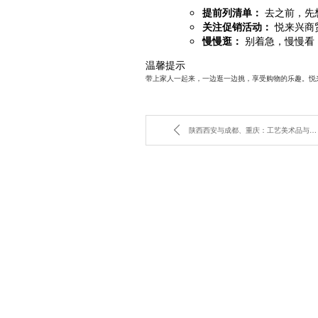
提前列清单：
去之前，先
关注促销活动：
悦来兴商
慢慢逛：
别着急，慢慢看
温馨提示
带上家人一起来，一边逛一边挑，享受购物的乐趣。悦
陕西西安与成都、重庆：工艺美术品与收藏品批发市场的深度对比