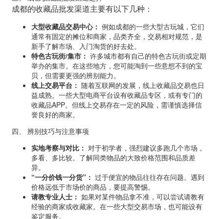
成都的收藏品批发渠道主要有以下几种：
大型收藏品交易中心：
例如成都的一些大型古玩城，它们
通常有固定的摊位和商家，品类齐全，交易相对规范，是
新手了解市场、入门淘货的好去处。
特色古玩街/集市：
许多城市都有自己的特色古玩街或定期
举办的集市。在这些地方，您可能淘到一些意想不到的宝
贝，但需要更强的辨别能力。
线上交易平台：
随着互联网的发展，线上收藏品交易也日
益成熟。一些大型电商平台设有收藏品专区，或有专门的
收藏品APP。但线上交易存在一定的风险，需谨慎选择信
誉良好的商家。
四、 辨别技巧与注意事项
实地考察与对比：
对于初学者，强烈建议多跑几个市场，
多看、多比较。了解同类物品的大致价格范围和品质差
异。
“一分价钱一分货”：
过于便宜的物品往往存在问题。遇到
价格远低于市场价的商品，要提高警惕。
请教专业人士：
如果对某件物品拿不准，可以尝试请教有
经验的商家或收藏家。在一些大型交易市场，也可能设有
鉴定服务。