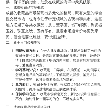
供一份详尽的指南，助您在收藏的海洋中乘风破浪。
一、 成都收藏品市场概览
成都的收藏品市场呈现出多元化的格局，既有大型的综合
性交易市场，也有专注于特定领域的古玩街和集市。这些
地方汇聚了各类收藏品，从古董字画、钱币邮票，到瓷器
玉器、珠宝文玩，应有尽有。批发市场通常价格更为亲
民，但也需要您练就一双“火眼金睛”。
二、 新手入门必知事项
明确收藏方向：
在进入批发市场前，建议您先确定自己的
收藏兴趣和目标。是喜欢古董钱币的厚重历史感，还是钟
情于邮票的精美图案？明确方向有助于您更有针对性地搜
寻，避免盲目消费。
学习基础知识：
收藏是一门学问。在购买前，花时间学习
您感兴趣品类的基础知识，了解其历史背景、鉴定方法、
市场价值等，这将是您避免踩坑的基石。
量力而行：
收藏不等于挥霍。根据自己的经济能力合理规
划预算，循序渐进地构建自己的收藏体系。
保持学习心态：
收藏市场瞬息万变，新的知识和信息层出
不穷。始终保持一颗学习的心，不断充实自己。
三、 成都收藏品批发渠道选择